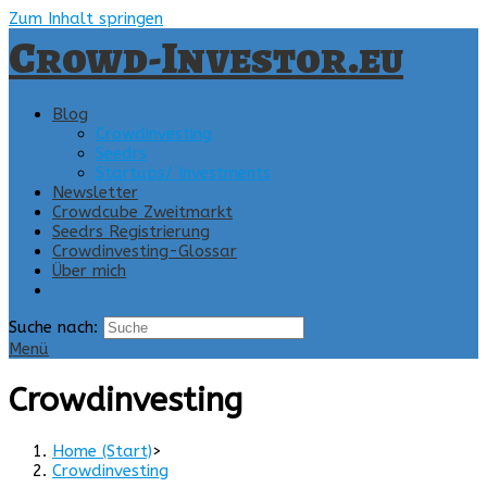
Zum Inhalt springen
Crowd-Investor.eu
Blog
Crowdinvesting
Seedrs
Startups/ Investments
Newsletter
Crowdcube Zweitmarkt
Seedrs Registrierung
Crowdinvesting-Glossar
Über mich
Suche nach:
Menü
Crowdinvesting
Home (Start)
>
Crowdinvesting