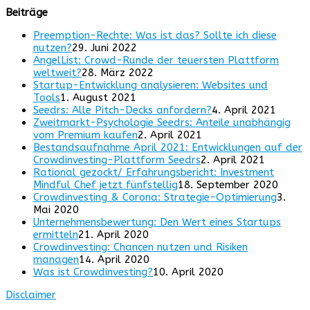
Beiträge
Preemption-Rechte: Was ist das? Sollte ich diese
nutzen?
29. Juni 2022
AngelList: Crowd-Runde der teuersten Plattform
weltweit?
28. März 2022
Startup-Entwicklung analysieren: Websites und
Tools
1. August 2021
Seedrs: Alle Pitch-Decks anfordern?
4. April 2021
Zweitmarkt-Psychologie Seedrs: Anteile unabhängig
vom Premium kaufen
2. April 2021
Bestandsaufnahme April 2021: Entwicklungen auf der
Crowdinvesting-Plattform Seedrs
2. April 2021
Rational gezockt/ Erfahrungsbericht: Investment
Mindful Chef jetzt fünfstellig
18. September 2020
Crowdinvesting & Corona: Strategie-Optimierung
3.
Mai 2020
Unternehmensbewertung: Den Wert eines Startups
ermitteln
21. April 2020
Crowdinvesting: Chancen nutzen und Risiken
managen
14. April 2020
Was ist Crowdinvesting?
10. April 2020
Disclaimer