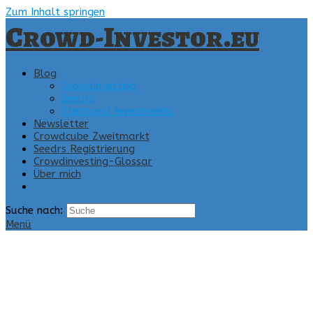
Zum Inhalt springen
Crowd-Investor.eu
Blog
Crowdinvesting
Seedrs
Startups/ Investments
Newsletter
Crowdcube Zweitmarkt
Seedrs Registrierung
Crowdinvesting-Glossar
Über mich
Suche nach:
Menü